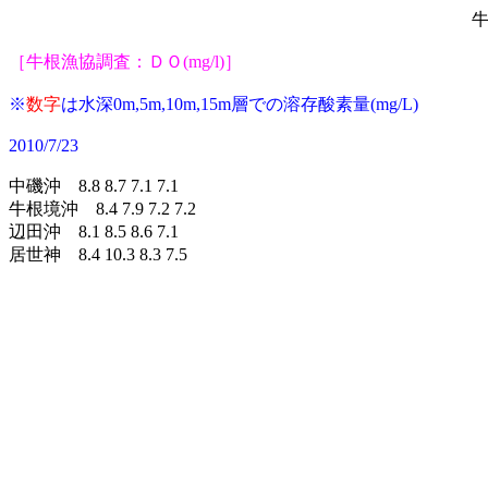
牛
［牛根漁協調査：ＤＯ(mg/l)］
※
数字
は水深0m,5m,10m,15m層での溶存
酸素量(mg/L)
2010/7/23
中磯沖 8.8 8.7 7.1 7.1
牛根境沖 8.4 7.9 7.2 7.2
辺田沖 8.1 8.5 8.6 7.1
居世神 8.4 10.3 8.3 7.5