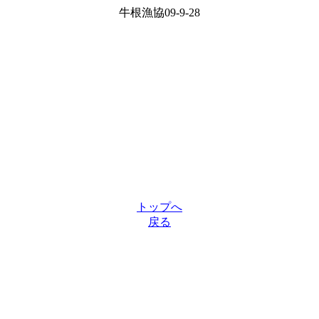
牛根漁協09-9-28
トップへ
戻る