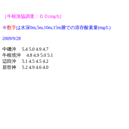
［牛根漁協調査：ＤＯ(mg/l)］
※
数字
は水深0m,5m,10m,15m層での溶存
酸素量(mg/L)
2009/9/28
中磯沖 5.4 5.0 4.9 4.7
牛根境沖 4.8 4.9 5.0 5.1
辺田沖 5.1 4.5 4.5 4.2
居世神 5.2 4.9 4.6 4.0