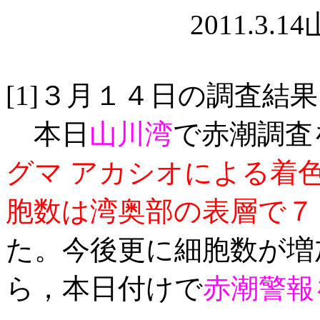
2011.3.
[1]３月１４日の調査結果
本日
山川湾
で赤潮調査
グマ アカシオによる着
胞数は湾奥部の表層で
７
た。
今後更に細
胞数が増
ら，
本日付けで
赤潮警報