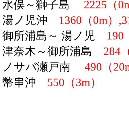
水俣～獅子島
2225（0m
湯ノ児沖
1360（0m）,3
御所浦島～ 湯ノ児
190
津奈木～御所浦島
284（
ノサバ瀬戸南
490（20
幣串沖
550（3m）