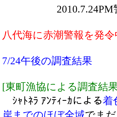
2010.7.24P
八代海に赤潮警報を発令
7/24午後の調査結果
[東町漁協による調査結
ｼｬﾄﾈﾗ ｱﾝﾃｨｰｶによる
着
岸までのほぼ全域
でまだ