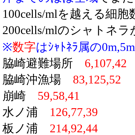
100cells/mlを越え
200cells/mlのシャ
※
数字
はｼｬﾄﾈﾗ属の0m,5
脇崎避難場所
6,107,42
脇崎沖漁場
83,125,52
崩崎
59,58,41
水ノ浦
126,77,39
板ノ浦
214,92,44