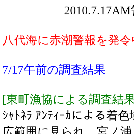
2010.7.17A
八代海に赤潮警報を発令
7/17午前の調査結果
[東町漁協による調査結
ｼｬﾄﾈﾗ ｱﾝﾃｨｰｶによ
広範囲に見られ，宮ノ浦