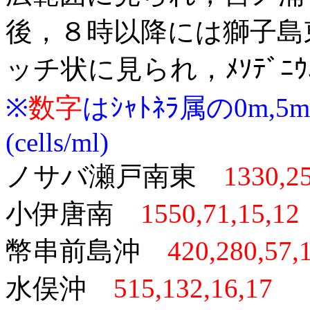
後，８時以降には獅子島
ッチ状に見られ，ﾒｿﾃﾞﾆ
※
数字
はｼｬﾄﾈﾗ属の0m,5m
(cells/ml)
ノサバ瀬戸南東
1330,25
小伊唐南
1550,71,15,
幣串前島沖
420,280,57,
水俣沖
515,132,16,17