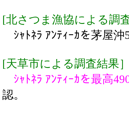
[北さつま漁協による調
ｼｬﾄﾈﾗ ｱﾝﾃｨｰｶを茅屋
[天草市による調査結果
ｼｬﾄﾈﾗ ｱﾝﾃｨｰｶを最高490
認。