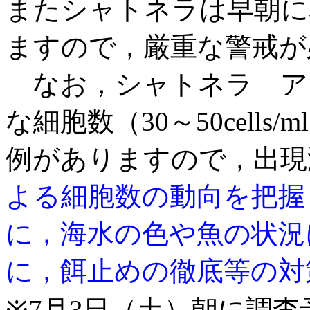
またシャトネラは早朝に
ますので，厳重な警戒が
なお，シャトネラ ア
な細胞数（30～50cell
例がありますので，出現
よる細胞数
の動向を把握
に，
海水の色や魚の状況
に，餌止めの徹底等の対
※7月3日（土）朝に調査