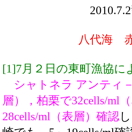
2010.7
八代海 赤
[1]7月２日の東町漁協
シャトネラ アンティ－カを
層），柏栗で32cells/m
28cells/ml（表層）確認
し