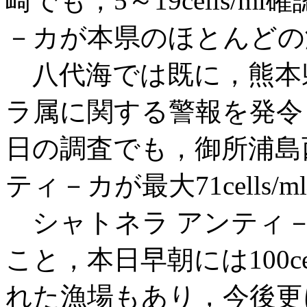
崎でも，5～19cells/
－カが本県のほとんどの
八代海では既に，熊本県
ラ属に関する警報を発令
日の調査でも，御所浦島
ティ－カが最大71cells
シャトネラ アンティ
こと，本日早朝には100ce
れた漁場もあり，今後更