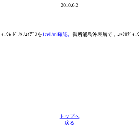
2010.6.2
ﾆｳﾑ ﾎﾟﾘｸﾘｺｲﾃﾞｽを
1c
ell/ml確認。
御所浦島沖表層で，ｺｯｸﾛﾃﾞｨﾆ
トップへ
戻る