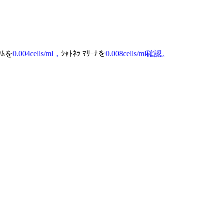
ｳ
ﾑを
0.004cells/ml，
ｼｬﾄﾈﾗ ﾏﾘｰﾅを
0.008cell
s/ml確認。