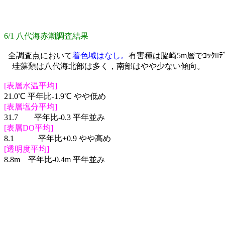
6/1 八代海赤潮調査結果
全調査点において
着色域はなし。
有害種
は脇崎5m層でｺｯｸﾛﾃﾞｨ
珪藻類は八代海北部は多く，南部はやや
少ない傾向。
[表層水温平均]
21.0℃ 平年比-1.9℃ やや低め
[表層塩分平均]
31.7 平年比-0.3 平年並み
[表層DO平均]
8.1 平年比+0.9 やや高め
[透明度平均]
8.8m 平年比-0.4m 平年並み