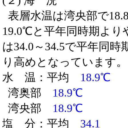
(２) 海 況
表層水温は湾央部で18.8～
19.0℃と平年同時期よ
は34.0～34.5で平年
り高めとなっています。
水 温：平均
18.9℃
湾奥部
18.9℃
湾央部
18.9℃
塩 分：平均
34.1