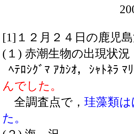
20
[1]１２月２４日の鹿児
(１) 赤潮生物の出現状況
ﾍﾃﾛｼｸﾞﾏ ｱｶｼｵ，ｼｬﾄﾈﾗ 
んでした。
全調査点で，
珪藻類は
た。