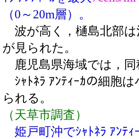
（0～20m層）。
波が高く，樋島北部は
が見られた。
鹿児島県海域では，同
ｼｬﾄﾈﾗ ｱﾝﾃｨｰｶの
られる。
（天草市調査）
姫戸町沖でｼｬﾄﾈﾗ ｱﾝﾃ