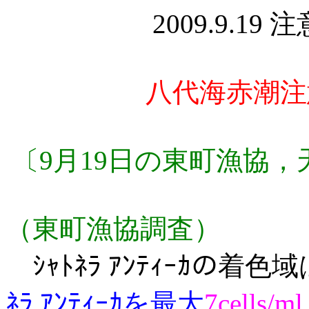
2009.9.19 
八代海赤潮注意
〔9月19日の東町漁協
（東町漁協調査）
ｼｬﾄﾈﾗ ｱﾝﾃｨｰｶの着
ﾈﾗ ｱﾝﾃｨｰｶを最大
7cells/ml