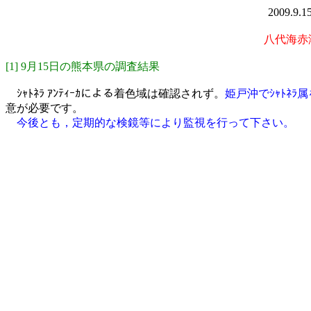
2009.9
八代海赤潮
[1] 9月15日の熊本県の調査結果
ｼｬﾄﾈﾗ ｱﾝﾃｨｰｶによる着色域は確認されず。
姫戸沖でｼｬﾄﾈﾗ属
意が必要です。
今後とも，定期的な検鏡等により監視を行
って下さい。