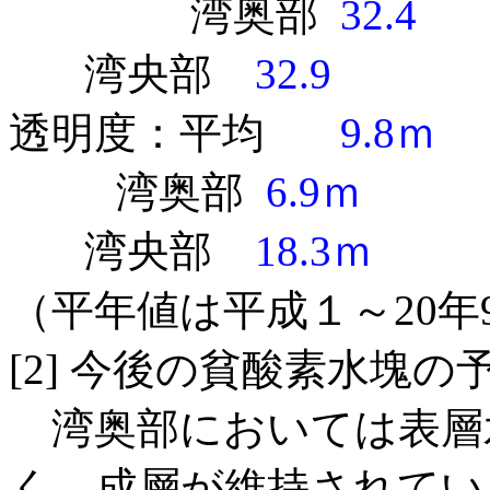
湾奥部
32.4
湾央部
32.9
透明度：平均
9.8ｍ
湾奥部
6.9ｍ
湾央部
18.3ｍ
（平年値は平成１～20年
[2] 今後の貧酸素水塊の
湾奥部においては表層水
く，成層が維持されてい