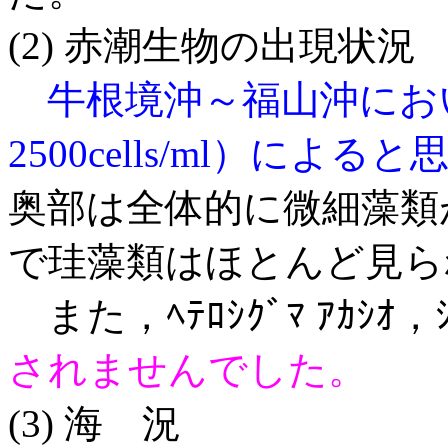
(2) 赤潮生物の出現状況
牛根境沖～福山沖にお
2500cells/ml）によ
奥部は全体的に微細藻類
で珪藻類はほとんど見ら
また，ﾍﾃﾛｼｸﾞﾏ ｱｶｼｵ，ｼ
されませんでした。
(3) 海 況