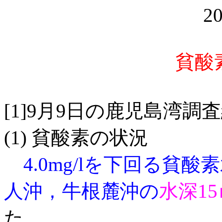
20
貧酸素
[1]9月9日の鹿児島湾調
(1) 貧酸素の状況
4.0mg/lを下回る貧
人沖，牛根麓沖の
水深1
た。