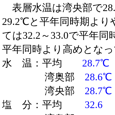
表層水温は湾央部で28.6
29.2℃と平年同時期よ
ては32.2～33.0で平
平年同時より高めとなっ
水 温：平均
28.7℃
湾奥部
28.6℃
湾央部
28.7℃
塩 分：平均
32.6