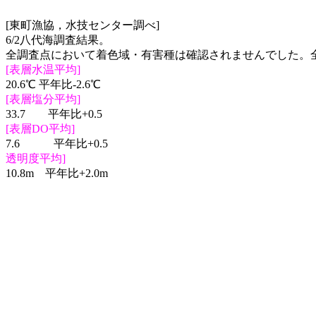
[東町漁協，水技センター調べ]
6/2八代海調査結果。
全調査点において着色域・有害種は確認されませんでした。全
[表層水温平均]
20.6℃ 平年比-2.6℃
[表層塩分平均]
33.7 平年比+0.5
[表層DO平均]
7.6 平年比+0.5
透明度平均]
10.8m 平年比+2.0m