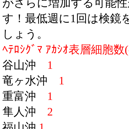
がさらに増加する可能性
す！最低週に1回は検鏡
しょう。
ﾍﾃﾛｼｸﾞﾏ ｱｶｼｵ表層細胞数(ce
谷山沖
1
竜ヶ水沖
1
重富沖
1
隼人沖
2
福山沖
1