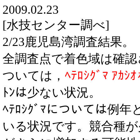
2009.02.23
[水技センター調べ]
2/23鹿児島湾調査結果。
全調査点で着色域は確認
ついては，
ﾍﾃﾛｼｸﾞﾏ ｱｶ
ﾄﾝは少ない状況。
ﾍﾃﾛｼｸﾞﾏについては
いる状況です。競合種が