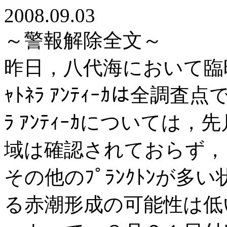
2008.09.03
～警報解除全文～
昨日，八代海において臨
ｬﾄﾈﾗ ｱﾝﾃｨｰｶは全調
ﾗ ｱﾝﾃｨｰｶについては
域は確認されておらず，
その他のﾌﾟﾗﾝｸﾄﾝが
る赤潮形成の可能性は低