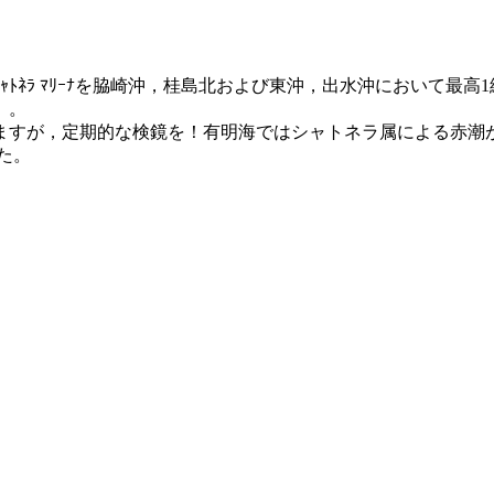
ﾈﾗ ﾏﾘｰﾅを脇崎沖，桂島北および東沖，出水沖において最高1細
）。
ますが，定期的な検鏡を！有明海ではシャトネラ属による赤潮
た。