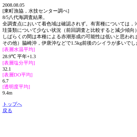
2008.08.05
[東町漁協，水技センター調べ]
8/5八代海調査結果。
全調査点において着色域は確認されず。有害種については，ｼｬﾄ
珪藻類について少ない状況（前回調査と比較すると減少傾向
しばらくの間は本種による赤潮形成の可能性は低いと思われ
その他）脇崎沖，伊唐沖などで1.5kg前後のシイラが多いでし
[表層水温平均]
28.9℃ 平年+1.3
[表層塩分平均]
32.1
[表層DO平均]
6.7
[透明度平均]
9.4m
トップへ
戻る