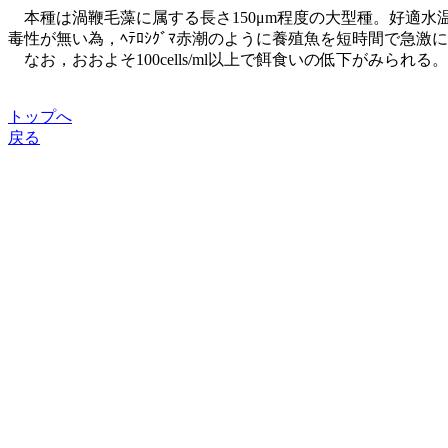
本種は渦鞭毛藻に属する長さ150μm程度の大型種。好適水温
毒性が無い為，ﾍﾃﾛｼｸﾞﾏ赤潮のように養殖魚を短時間で急
なお，おおよそ100cells/ml以上で餌食いの低下がみられ
トップへ
戻る