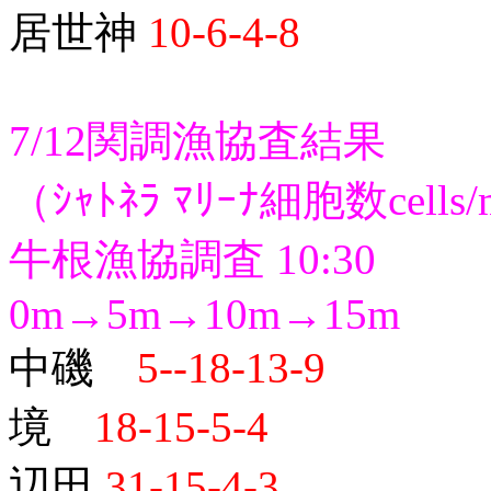
居世神
10-6-4-8
7/12関調漁協査結果
（ｼｬﾄﾈﾗ ﾏﾘｰﾅ細胞数cells
牛根漁協調査 10:30
0m→5m→10m→15m
中磯
5--18-13-9
境
18-15-5-4
辺田
31-15-4-3