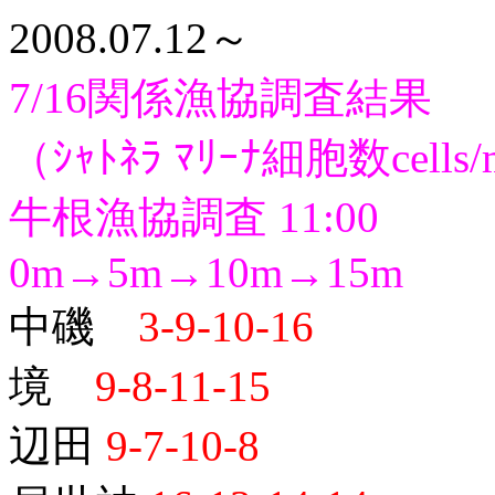
2008.07.12～
7/16関係漁協調査結果
（ｼｬﾄﾈﾗ ﾏﾘｰﾅ細胞数cells
牛根漁協調査 11:00
0m→5m→10m→15m
中磯
3-9-10-16
境
9-8-11-15
辺田
9-7-10-8