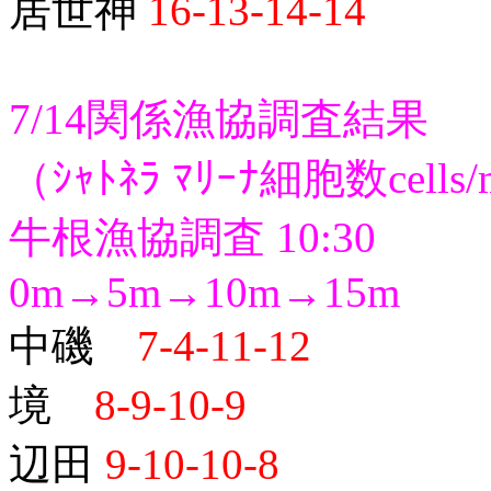
居世神
16-13-14-14
7/14関係漁協調査結果
（ｼｬﾄﾈﾗ ﾏﾘｰﾅ細胞数cells
牛根漁協調査 10:30
0m→5m→10m→15m
中磯
7-4-11-12
境
8-9-10-9
辺田
9-10-10-8