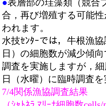
●
表層部の珪藻類（競合
合，再び増殖する可能性
われます。
水技ｾﾝﾀｰでは，牛根漁
日）の細胞数が減少傾向
調査を実施しますが，細
日（水曜）に臨時調査を
7/4関係漁協調査結果
（ｼｬﾄﾈﾗ ﾏﾘｰﾅ細胞数cells