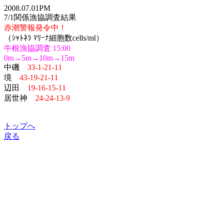
2008.07.01PM
7/1関係漁協調査結果
赤潮警報発令中！
（ｼｬﾄﾈﾗ ﾏﾘｰﾅ細胞数cells/ml）
牛根漁協調査 15:00
0m→5m→10m→15m
中磯
33-1-21-11
境
43-19-21-11
辺田
19-16-15-11
居世神
24-24-13-9
トップへ
戻る