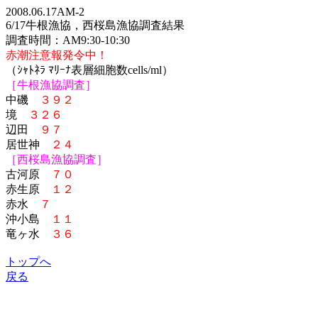
2008.06.17AM-2
6/17牛根漁協，西桜島漁協調査結果
調査時間：AM9:30-10:30
赤潮注意報発令中！
（ｼｬﾄﾈﾗ ﾏﾘｰﾅ表層細胞数cells/ml）
［牛根漁協調査］
中磯
３９２
境
３２６
辺田
９７
居世神
２４
［西桜島漁協調査］
古河原
７０
赤生原
１２
赤水
７
沖小島
１１
竜ヶ水
３６
トップへ
戻る