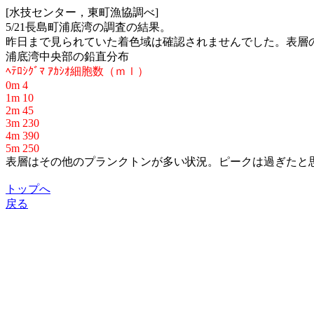
[水技センター，東町漁協調べ]
5/21長島町浦底湾の調査の結果。
昨日まで見られていた着色域は確認されませんでした。表層の細
浦底湾中央部の鉛直分布
ﾍﾃﾛｼｸﾞﾏ ｱｶｼｵ細胞数（ｍｌ）
0m 4
1m 10
2m 45
3m 230
4m 390
5m 250
表層はその他のプランクトンが多い状況。ピークは過ぎたと
トップへ
戻る