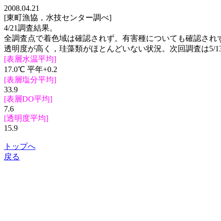
2008.04.21
[東町漁協，水技センター調べ]
4/21調査結果。
全調査点で着色域は確認されず。有害種についても確認され
透明度が高く，珪藻類がほとんどいない状況。次回調査は5/1
[表層水温平均]
17.0℃ 平年+0.2
[表層塩分平均]
33.9
[表層DO平均]
7.6
[透明度平均]
15.9
トップへ
戻る